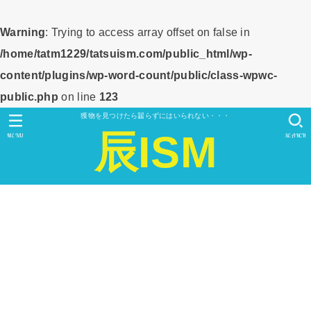
Warning
: Trying to access array offset on false in
/home/tatm1229/tatsuism.com/public_html/wp-
content/plugins/wp-word-count/public/class-wpwc-
public.php
on line
123
獲物を見つけたら齧らずにはいられない・・・
辰ISM
MENU
SEARCH